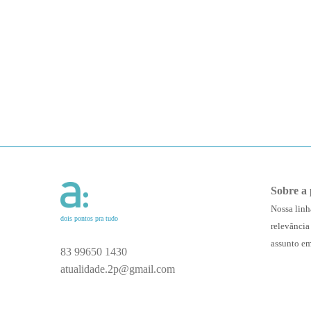
Sobre a 
Nossa linh
dois pontos pra tudo
relevância
assunto em
83 99650 1430
atualidade.2p@gmail.com