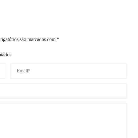
igatórios são marcados com
*
tários.