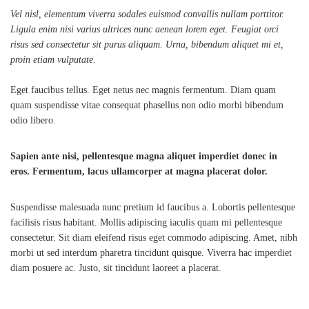
Vel nisl, elementum viverra sodales euismod convallis nullam porttitor.
Ligula enim nisi varius ultrices nunc aenean lorem eget. Feugiat orci
risus sed consectetur sit purus aliquam. Urna, bibendum aliquet mi et,
proin etiam vulputate.
Eget faucibus tellus. Eget netus nec magnis fermentum. Diam quam
quam suspendisse vitae consequat phasellus non odio morbi bibendum
odio libero.
Sapien ante nisi, pellentesque magna aliquet imperdiet donec in
eros. Fermentum, lacus ullamcorper at magna placerat dolor.
Suspendisse malesuada nunc pretium id faucibus a. Lobortis pellentesque
facilisis risus habitant. Mollis adipiscing iaculis quam mi pellentesque
consectetur. Sit diam eleifend risus eget commodo adipiscing. Amet, nibh
morbi ut sed interdum pharetra tincidunt quisque. Viverra hac imperdiet
diam posuere ac. Justo, sit tincidunt laoreet a placerat.