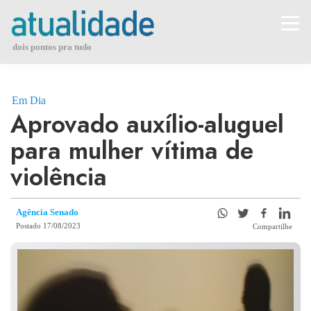
Skip
to
content
dois pontos pra tudo
Em Dia
Aprovado auxílio-aluguel
para mulher vítima de
violência
Agência Senado
Postado 17/08/2023
Compartilhe