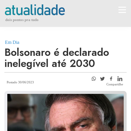
Skip
to
content
dois pontos pra tudo
Em Dia
Bolsonaro é declarado
inelegível até 2030
Postado 30/06/2023
Compartilhe