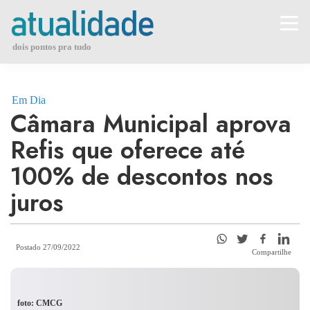
Skip
to
content
dois pontos pra tudo
Em Dia
Câmara Municipal aprova
Refis que oferece até
100% de descontos nos
juros
Postado 27/09/2022
Compartilhe
foto: CMCG