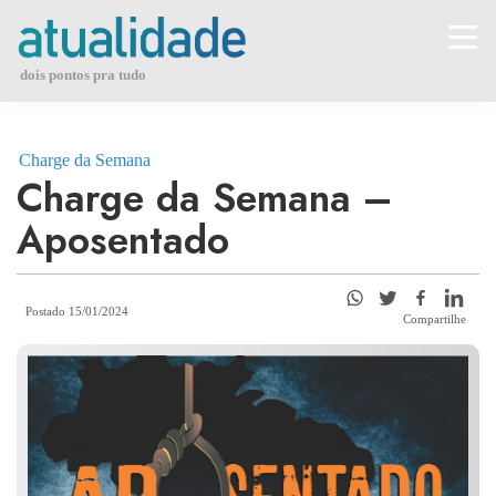
Skip
to
content
dois pontos pra tudo
Charge da Semana
Charge da Semana –
Aposentado
Postado 15/01/2024
Compartilhe