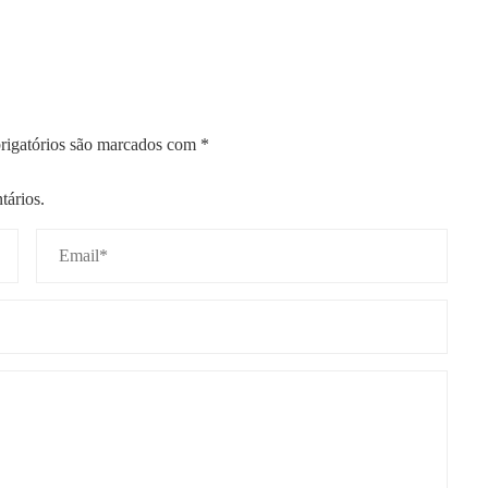
igatórios são marcados com
*
tários.