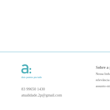
Sobre a 
Nossa linh
dois pontos pra tudo
relevância
assunto em
83 99650 1430
atualidade.2p@gmail.com