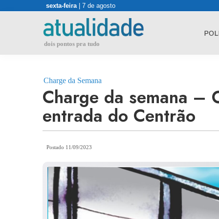
Skip
sexta-feira
| 7 de agosto
to
content
POL
dois pontos pra tudo
Charge da Semana
Charge da semana – O 
entrada do Centrão
Postado 11/09/2023