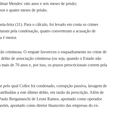
ar Mendes: oito anos e seis meses de prisão;
os e quatro meses de prisão.
ta-feira (31). Para o cálculo, foi levado em conta os crimes
otaram pela condenação, quatro converteram a acusação de
a é menor.
ção criminosa. O empate favoreceu o enquadramento no crime de
 delito de associação criminosa (ou seja, quando o Estado não
ais de 70 anos e, por isso, os prazos prescricionais correm pela
me pelo qual Collor foi condenado, corrupção passiva, lavagem de
tribuídas a este último delito, em razão da prescrição. Além de
 Paulo Bergamaschi de Leoni Ramos, apontado como operador
morim, apontado como diretor financeiro das empresas do ex-