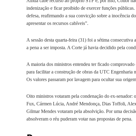
Ainda cabe recurso ao próprio STF e, por isso, Collor n
indenização e ficar proibido de exercer funções públicas
defesa, reafirmando a sua convicção sobre a inocência do
apresentar os recursos cabíveis”.
A sessão desta quarta-feira (31) foi a sétima consecutiva 
a pena a ser imposta. A Corte já havia decidido pela co
A maioria dos ministros entendeu ter ficado comprovado
para facilitar a construção de obras da UTC Engenharia n
Os valores passaram por lavagem para ocultar sua origem i
Oito ministros votaram pela condenação do ex-senador: o 
Fux, Cármen Lúcia, André Mendonça, Dias Toffoli, Ale
Gilmar Mendes votaram pela absolvição. Por uma decisão 
absolveram o réu puderam votar nas propostas de pena.