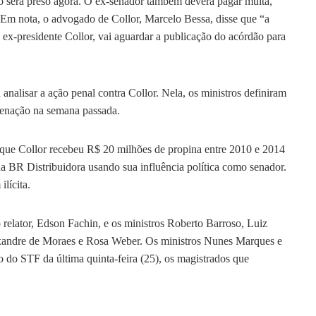
ão será preso agora. O ex-senador também deverá pagar multa,
. Em nota, o advogado de Collor, Marcelo Bessa, disse que “a
 ex-presidente Collor, vai aguardar a publicação do acórdão para
a analisar a ação penal contra Collor. Nela, os ministros definiram
ndenação na semana passada.
 que Collor recebeu R$ 20 milhões de propina entre 2010 e 2014
a BR Distribuidora usando sua influência política como senador.
lícita.
relator, Edson Fachin, e os ministros Roberto Barroso, Luiz
xandre de Moraes e Rosa Weber. Os ministros Nunes Marques e
do STF da última quinta-feira (25), os magistrados que