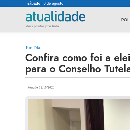
Skip
sábado
| 8 de agosto
to
content
POL
dois pontos pra tudo
Em Dia
Confira como foi a elei
para o Conselho Tute
Postado 02/10/2023