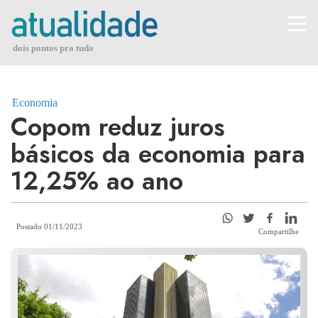
Skip
to
content
dois pontos pra tudo
Economia
Copom reduz juros
básicos da economia para
12,25% ao ano
Postado 01/11/2023
Compartilhe