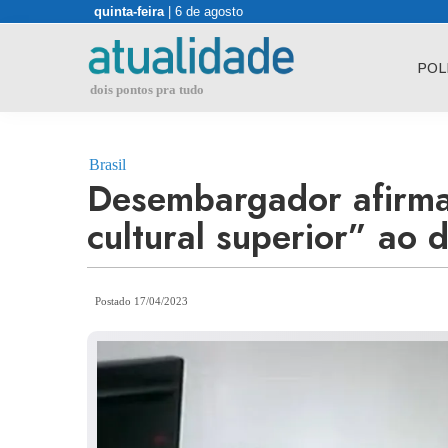
Skip
quinta-feira
| 6 de agosto
to
content
POL
dois pontos pra tudo
Brasil
Desembargador afirma
cultural superior” ao
Postado 17/04/2023