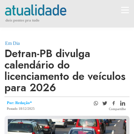
Skip
to
content
dois pontos pra tudo
Em Dia
Detran-PB divulga
calendário do
licenciamento de veículos
para 2026
Por: Redação*
Postado 18/12/2025
Compartilhe