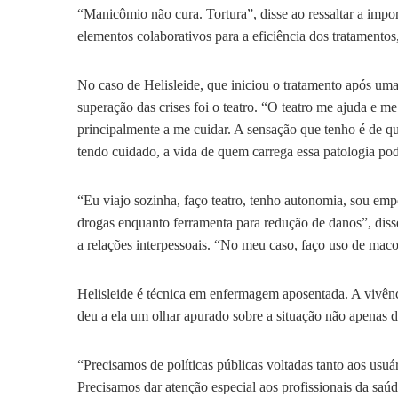
“Manicômio não cura. Tortura”, disse ao ressaltar a imp
elementos colaborativos para a eficiência dos tratamentos
No caso de Helisleide, que iniciou o tratamento após um
superação das crises foi o teatro. “O teatro me ajuda e m
principalmente a me cuidar. A sensação que tenho é de qu
tendo cuidado, a vida de quem carrega essa patologia pode
“Eu viajo sozinha, faço teatro, tenho autonomia, sou empo
drogas enquanto ferramenta para redução de danos”, diss
a relações interpessoais. “No meu caso, faço uso de mac
Helisleide é técnica em enfermagem aposentada. A vivênci
deu a ela um olhar apurado sobre a situação não apenas d
“Precisamos de políticas públicas voltadas tanto aos usuár
Precisamos dar atenção especial aos profissionais da saú