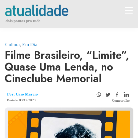
Skip
to
content
dois pontos pra tudo
Cultura
,
Em Dia
Filme Brasileiro, “Limite”,
Quase Uma Lenda, no
Cineclube Memorial
Por: Caio Márcio
Postado 03/12/2023
Compartilhe