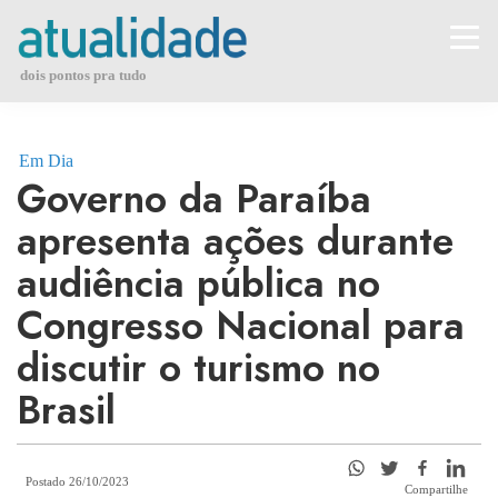
Skip
to
content
dois pontos pra tudo
Em Dia
Governo da Paraíba
apresenta ações durante
audiência pública no
Congresso Nacional para
discutir o turismo no
Brasil
Postado 26/10/2023
Compartilhe