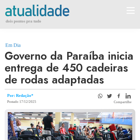
Skip
to
content
dois pontos pra tudo
Em Dia
Governo da Paraíba inicia
entrega de 450 cadeiras
de rodas adaptadas
Por: Redação*
Postado 17/12/2025
Compartilhe