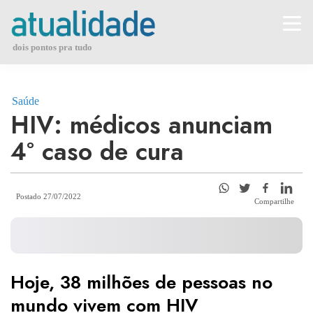
Skip
to
content
dois pontos pra tudo
Saúde
HIV: médicos anunciam
4º caso de cura
Postado 27/07/2022
Compartilhe
Hoje, 38 milhões de pessoas no
mundo vivem com HIV