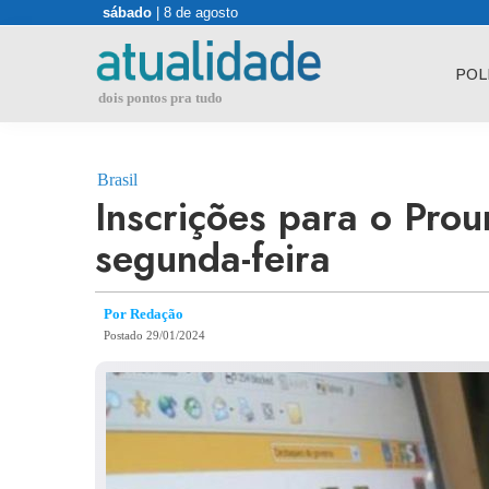
Skip
sábado
| 8 de agosto
to
content
POL
dois pontos pra tudo
Brasil
Inscrições para o Pro
segunda-feira
Por Redação
Postado 29/01/2024