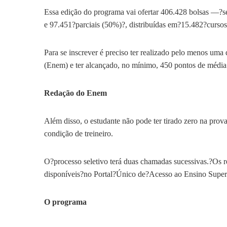
Essa edição do programa vai ofertar 406.428 bolsas —?se
e 97.451?parciais (50%)?, distribuídas em?15.482?cursos 
Para se inscrever é preciso ter realizado pelo menos um
(Enem) e ter alcançado, no mínimo, 450 pontos de média
Redação do Enem
Além disso, o estudante não pode ter tirado zero na pro
condição de treineiro.
O?processo seletivo terá duas chamadas sucessivas.?Os r
disponíveis?no Portal?Único de?Acesso ao Ensino Superi
O programa