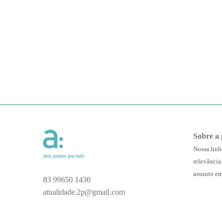
Sobre a 
Nossa linh
dois pontos pra tudo
relevância
assunto em
83 99650 1430
atualidade.2p@gmail.com