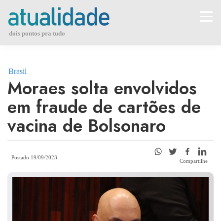
Skip
to
content
dois pontos pra tudo
Brasil
Moraes solta envolvidos
em fraude de cartões de
vacina de Bolsonaro
Postado 19/09/2023
Compartilhe