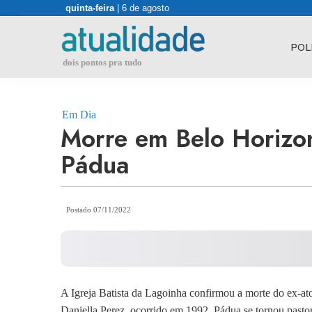
Skip
quinta-feira
| 6 de agosto
to
content
POL
dois pontos pra tudo
Em Dia
Morre em Belo Horizon
Pádua
Postado 07/11/2022
A Igreja Batista da Lagoinha confirmou a morte do ex-a
Daniella Perez, ocorrido em 1992, Pádua se tornou pasto