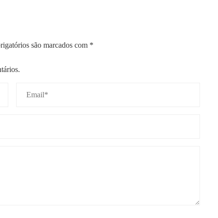
igatórios são marcados com
*
tários.