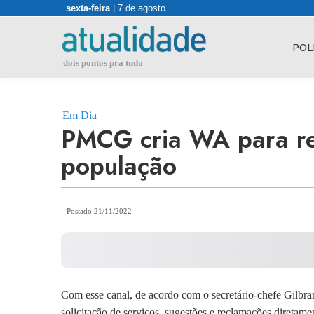
Skip
sexta-feira
| 7 de agosto
to
content
POL
dois pontos pra tudo
Em Dia
PMCG cria WA para r
população
Postado 21/11/2022
Com esse canal, de acordo com o secretário-chefe Gilbra
solicitação de serviços, sugestões e reclamações diretam