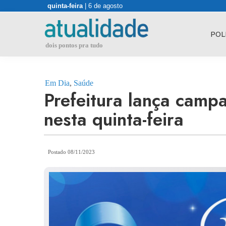
Skip
quinta-feira
| 6 de agosto
to
content
POL
dois pontos pra tudo
Em Dia
,
Saúde
Prefeitura lança cam
nesta quinta-feira
Postado 08/11/2023