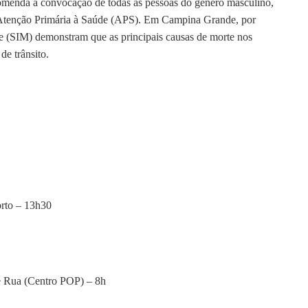
comenda a convocação de todas as pessoas do gênero masculino,
a Atenção Primária à Saúde (APS). Em Campina Grande, por
 (SIM) demonstram que as principais causas de morte nos
de trânsito.
orto – 13h30
e Rua (Centro POP) – 8h