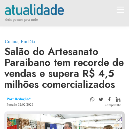
Skip
to
content
dois pontos pra tudo
Cultura
,
Em Dia
Salão do Artesanato
Paraibano tem recorde de
vendas e supera R$ 4,5
milhões comercializados
Por: Redação*
Postado 02/02/2026
Compartilhe