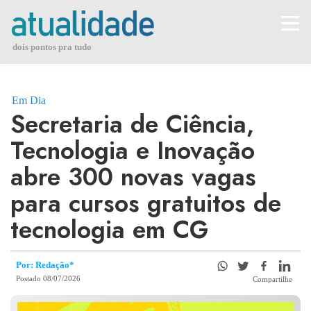
Skip
to
content
dois pontos pra tudo
Em Dia
Secretaria de Ciência,
Tecnologia e Inovação
abre 300 novas vagas
para cursos gratuitos de
tecnologia em CG
Por: Redação*
Postado 08/07/2026
Compartilhe