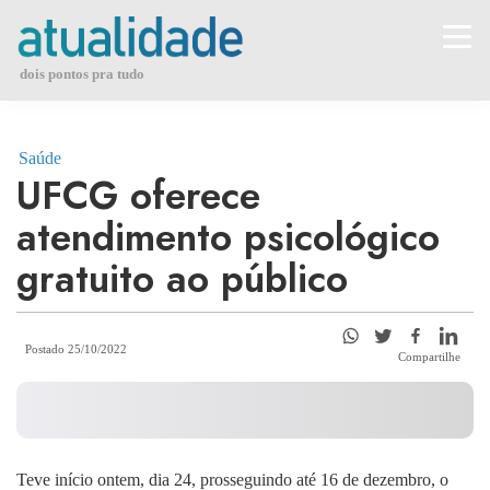
Skip
to
content
dois pontos pra tudo
Saúde
UFCG oferece
atendimento psicológico
gratuito ao público
Postado 25/10/2022
Compartilhe
Teve início ontem, dia 24, prosseguindo até 16 de dezembro, o