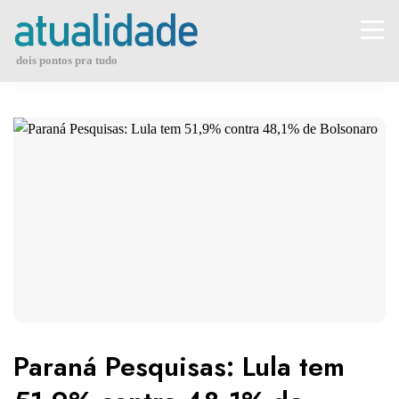
Skip
to
content
dois pontos pra tudo
Paraná Pesquisas: Lula tem