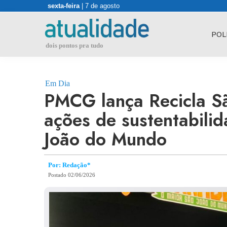
Skip
sexta-feira
| 7 de agosto
to
content
POL
dois pontos pra tudo
Em Dia
PMCG lança Recicla Sã
ações de sustentabili
João do Mundo
Por: Redação*
Postado 02/06/2026