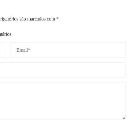
igatórios são marcados com
*
tários.