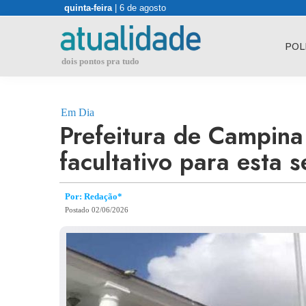
Skip
quinta-feira
| 6 de agosto
to
content
POL
dois pontos pra tudo
Em Dia
Prefeitura de Campina
facultativo para esta s
Por: Redação*
Postado 02/06/2026